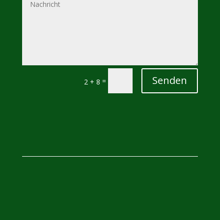
Senden
=
2 + 8