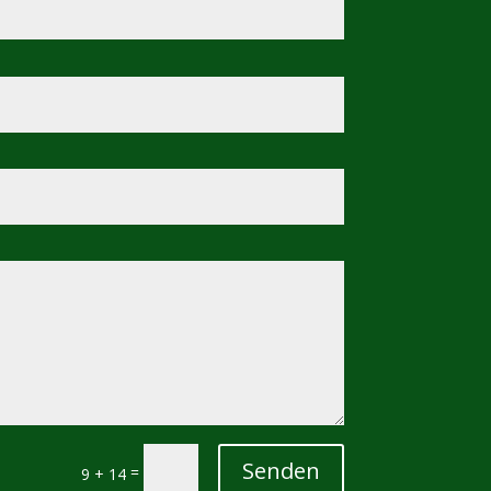
Senden
=
9 + 14