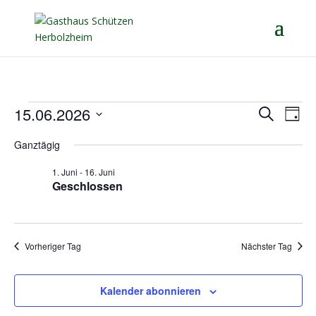
Veranstaltungen
Verans
Ver
15.06.2026
Suche
Tag
Ans
Suche
for
Datum
Nav
und
Ganztägig
15.
wählen.
Ansich
Juni
1. Juni
-
16. Juni
Naviga
Geschlossen
2026
Vorheriger Tag
Nächster Tag
Kalender abonnieren