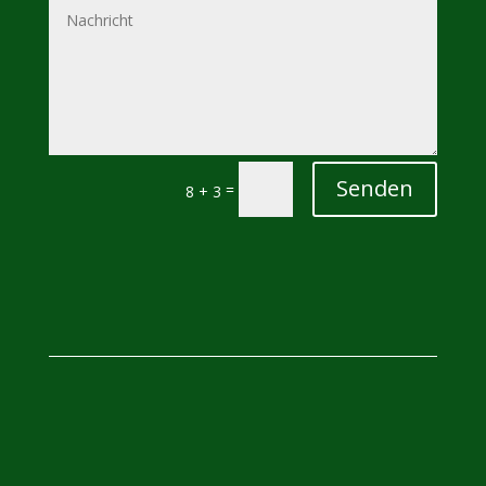
Senden
=
8 + 3